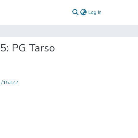
(current)
Log In
5: PG Tarso
71/15322