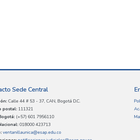
acto Sede Central
E
ión:
Calle 44 # 53 - 37, CAN, Bogotá D.C.
Pol
 postal:
111321
Ac
Bogotá:
(+57) 601 7956110
Ma
Nacional:
018000 423713
:
ventanillaunica@esap.edu.co