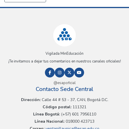
Vigilada MinEducación
¡Te invitamos a dejar tus comentarios en nuestros canales oficiales!
@esapoficial
Contacto Sede Central
Dirección:
Calle 44 # 53 - 37, CAN, Bogotá D.C.
Código postal:
111321
Línea Bogotá:
(+57) 601 7956110
Línea Nacional:
018000 423713
Correo:
ventanillaunica@esap.edu.co