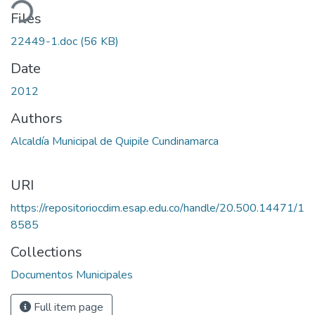
ding...
Files
22449-1.doc
(56 KB)
Date
2012
Authors
Alcaldía Municipal de Quipile Cundinamarca
URI
https://repositoriocdim.esap.edu.co/handle/20.500.14471/1
8585
Collections
Documentos Municipales
Full item page