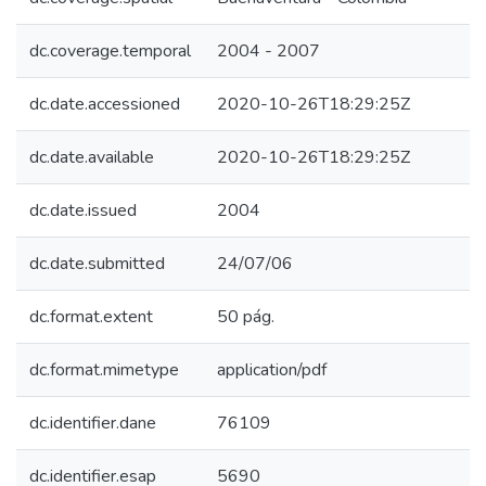
dc.coverage.temporal
2004 - 2007
dc.date.accessioned
2020-10-26T18:29:25Z
dc.date.available
2020-10-26T18:29:25Z
dc.date.issued
2004
dc.date.submitted
24/07/06
dc.format.extent
50 pág.
dc.format.mimetype
application/pdf
dc.identifier.dane
76109
dc.identifier.esap
5690