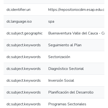
dc.identifier.uri
https://repositoriocdim.esap.edu.
dc.language.iso
spa
dc.subject.geographic
Buenaventura Valle del Cauca - Co
dc.subject.keywords
Seguimiento al Plan
dc.subject.keywords
Sectorización
dc.subject.keywords
Diagnóstico Sectorial
dc.subject.keywords
Inversión Social
dc.subject.keywords
Planificación del Desarrollo
dc.subject.keywords
Programas Sectoriales