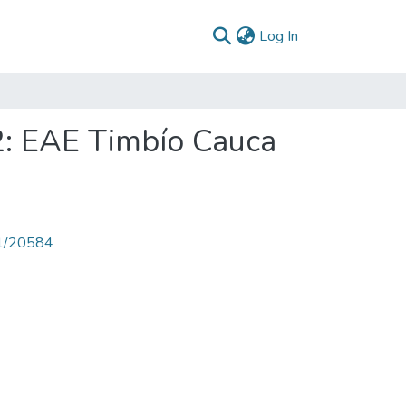
(current)
Log In
2: EAE Timbío Cauca
71/20584