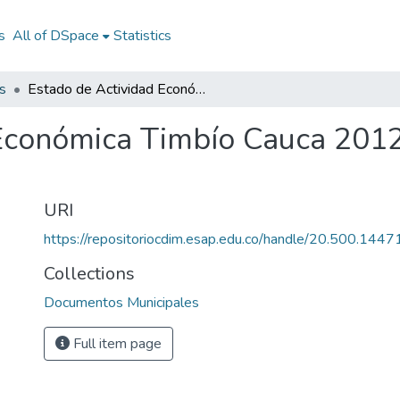
s
All of DSpace
Statistics
s
Estado de Actividad Económica Timbío Cauca 2012: EAE Timbío Cauca 2012
 Económica Timbío Cauca 201
URI
https://repositoriocdim.esap.edu.co/handle/20.500.144
Collections
Documentos Municipales
Full item page