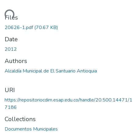
ding...
Files
20626-1.pdf
(70.67 KB)
Date
2012
Authors
Alcaldía Municipal de El Santuario Antioquia
URI
https://repositoriocdim.esap.edu.co/handle/20.500.14471/1
7186
Collections
Documentos Municipales