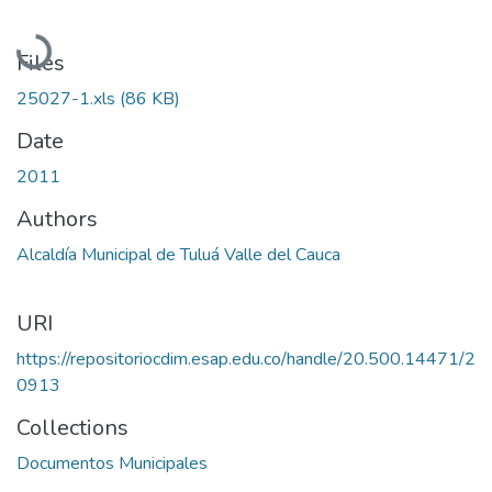
Loading...
Files
25027-1.xls
(86 KB)
Date
2011
Authors
Alcaldía Municipal de Tuluá Valle del Cauca
URI
https://repositoriocdim.esap.edu.co/handle/20.500.14471/2
0913
Collections
Documentos Municipales