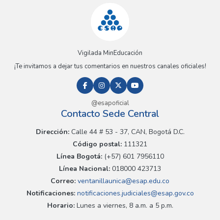
Vigilada MinEducación
¡Te invitamos a dejar tus comentarios en nuestros canales oficiales!
@esapoficial
Contacto Sede Central
Dirección:
Calle 44 # 53 - 37, CAN, Bogotá D.C.
Código postal:
111321
Línea Bogotá:
(+57) 601 7956110
Línea Nacional:
018000 423713
Correo:
ventanillaunica@esap.edu.co
Notificaciones:
notificaciones.judiciales@esap.gov.co
Horario:
Lunes a viernes, 8 a.m. a 5 p.m.