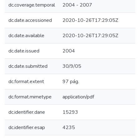
dc.coverage.temporal
2004 - 2007
dc.date.accessioned
2020-10-26T17:29:05Z
dc.date.available
2020-10-26T17:29:05Z
dc.date.issued
2004
dc.date.submitted
30/9/05
dc.format.extent
97 pág.
dc.format.mimetype
application/pdf
dc.identifier.dane
15293
dc.identifier.esap
4235