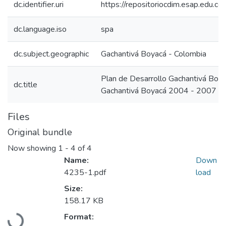
dc.identifier.uri
https://repositoriocdim.esap.edu.
dc.language.iso
spa
dc.subject.geographic
Gachantivá Boyacá - Colombia
Plan de Desarrollo Gachantivá Bo
dc.title
Gachantivá Boyacá 2004 - 2007
Files
Original bundle
Now showing
1 - 4 of 4
Name:
Down
4235-1.pdf
load
Size:
158.17 KB
Loading...
Format: