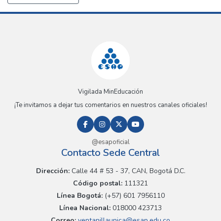
Vigilada MinEducación
¡Te invitamos a dejar tus comentarios en nuestros canales oficiales!
@esapoficial
Contacto Sede Central
Dirección:
Calle 44 # 53 - 37, CAN, Bogotá D.C.
Código postal:
111321
Línea Bogotá:
(+57) 601 7956110
Línea Nacional:
018000 423713
Correo:
ventanillaunica@esap.edu.co