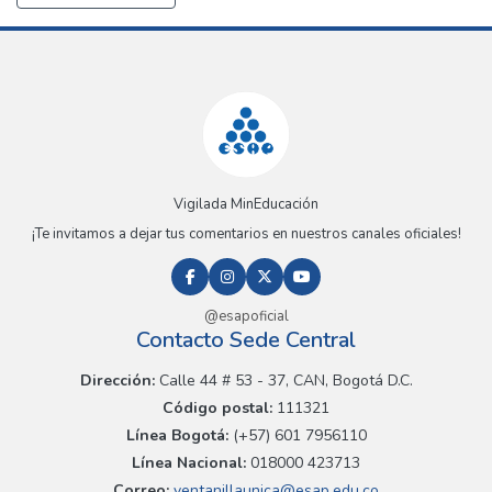
Vigilada MinEducación
¡Te invitamos a dejar tus comentarios en nuestros canales oficiales!
@esapoficial
Contacto Sede Central
Dirección:
Calle 44 # 53 - 37, CAN, Bogotá D.C.
Código postal:
111321
Línea Bogotá:
(+57) 601 7956110
Línea Nacional:
018000 423713
Correo:
ventanillaunica@esap.edu.co