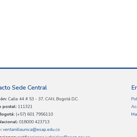
acto Sede Central
E
ión:
Calle 44 # 53 - 37, CAN, Bogotá D.C.
Pol
 postal:
111321
Ac
Bogotá:
(+57) 601 7956110
Ma
Nacional:
018000 423713
:
ventanillaunica@esap.edu.co