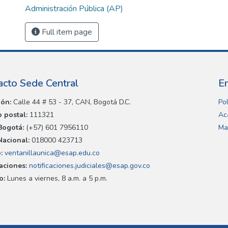
Administración Pública (AP)
Full item page
acto Sede Central
E
ión:
Calle 44 # 53 - 37, CAN, Bogotá D.C.
Pol
 postal:
111321
Ac
Bogotá:
(+57) 601 7956110
Ma
Nacional:
018000 423713
:
ventanillaunica@esap.edu.co
caciones:
notificaciones.judiciales@esap.gov.co
o:
Lunes a viernes, 8 a.m. a 5 p.m.