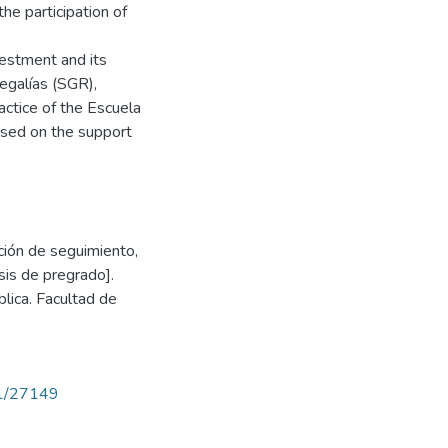
he participation of
estment and its
egalías (SGR),
actice of the Escuela
ased on the support
ción de seguimiento,
sis de pregrado].
lica. Facultad de
71/27149