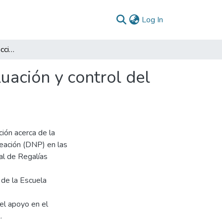
(current)
Log In
Informe de practicas dirección de seguimiento, evaluación y control del Sistema General de Regalías
uación y control del
ción acerca de la
neación (DNP) en las
al de Regalías
 de la Escuela
el apoyo en el
.