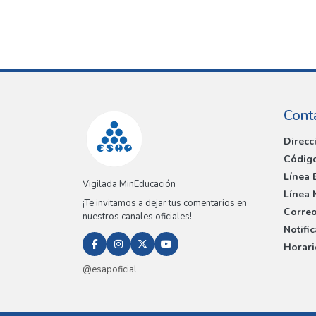
Cont
Direcc
Código
Línea 
Vigilada MinEducación
Línea 
¡Te invitamos a dejar tus comentarios en
Correo
nuestros canales oficiales!
Notifi
Horari
@esapoficial