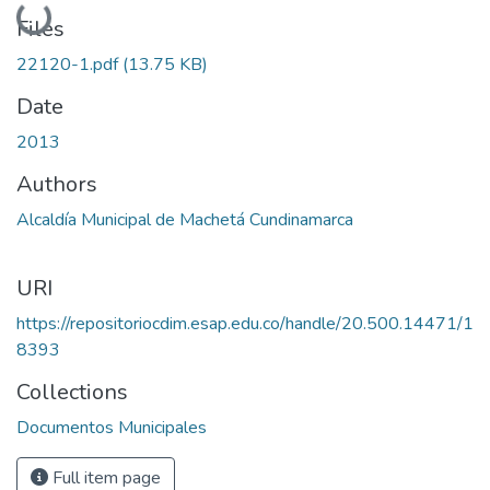
Loading...
Files
22120-1.pdf
(13.75 KB)
Date
2013
Authors
Alcaldía Municipal de Machetá Cundinamarca
URI
https://repositoriocdim.esap.edu.co/handle/20.500.14471/1
8393
Collections
Documentos Municipales
Full item page