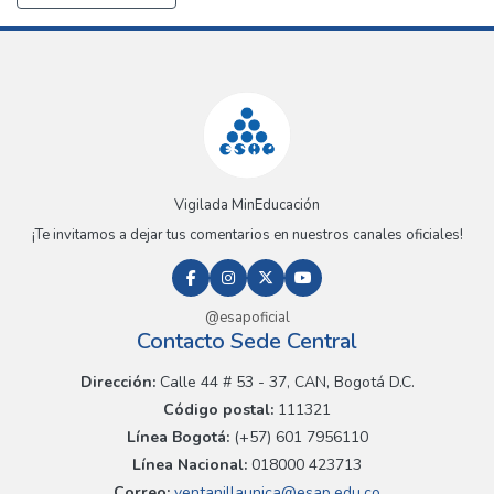
Vigilada MinEducación
¡Te invitamos a dejar tus comentarios en nuestros canales oficiales!
@esapoficial
Contacto Sede Central
Dirección:
Calle 44 # 53 - 37, CAN, Bogotá D.C.
Código postal:
111321
Línea Bogotá:
(+57) 601 7956110
Línea Nacional:
018000 423713
Correo:
ventanillaunica@esap.edu.co