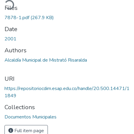
ading...
Files
7878-1.pdf
(267.9 KB)
Date
2001
Authors
Alcaldía Municipal de Mistrató Risaralda
URI
https://repositoriocdim.esap.edu.co/handle/20.500.14471/1
1849
Collections
Documentos Municipales
Full item page