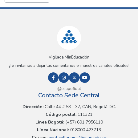
Vigilada MinEducación
¡Te invitamos a dejar tus comentarios en nuestros canales oficiales!
@esapoficial
Contacto Sede Central
Dirección:
Calle 44 # 53 - 37, CAN, Bogotá D.C.
Código postal:
111321
Línea Bogotá:
(+57) 601 7956110
Línea Nacional:
018000 423713
Correo:
ventanillaunica@esap.edu.co