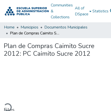
Communities
All of
&
Statistics
DSpace
Collections
Home
Municipios
Documentos Municipales
Plan de Compras Caimito Sucre 2012: PC Caimito Sucre 2012
Plan de Compras Caimito Sucre
2012: PC Caimito Sucre 2012
oading...
Files