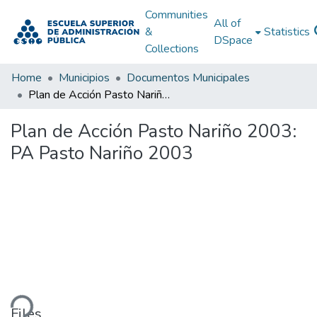
Communities
All of
&
Statistics
DSpace
Collections
Home
Municipios
Documentos Municipales
Plan de Acción Pasto Nariño 2003: PA Pasto Nariño 2003
Plan de Acción Pasto Nariño 2003:
PA Pasto Nariño 2003
ding...
Files