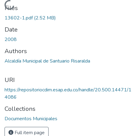
Loading...
Files
13602-1.pdf
(2.52 MB)
Date
2008
Authors
Alcaldía Municipal de Santuario Risaralda
URI
https://repositoriocdim.esap.edu.co/handle/20.500.14471/1
4086
Collections
Documentos Municipales
Full item page