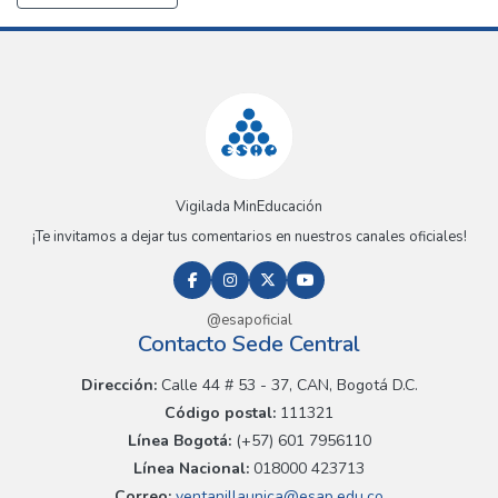
Vigilada MinEducación
¡Te invitamos a dejar tus comentarios en nuestros canales oficiales!
@esapoficial
Contacto Sede Central
Dirección:
Calle 44 # 53 - 37, CAN, Bogotá D.C.
Código postal:
111321
Línea Bogotá:
(+57) 601 7956110
Línea Nacional:
018000 423713
Correo:
ventanillaunica@esap.edu.co