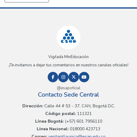
Vigilada MinEducación
¡Te invitamos a dejar tus comentarios en nuestros canales oficiales!
@esapoficial
Contacto Sede Central
Dirección:
Calle 44 # 53 - 37, CAN, Bogotá D.C.
Código postal:
111321
Línea Bogotá:
(+57) 601 7956110
Línea Nacional:
018000 423713
Correo:
ventanillaunica@esap.edu.co