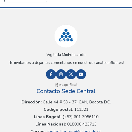
Vigilada MinEducación
¡Te invitamos a dejar tus comentarios en nuestros canales oficiales!
@esapoficial
Contacto Sede Central
Dirección:
Calle 44 # 53 - 37, CAN, Bogotá D.C.
Código postal:
111321
Línea Bogotá:
(+57) 601 7956110
Línea Nacional:
018000 423713
Correo:
ventanillaunica@esap.edu.co