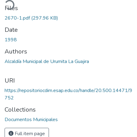
ading...
Files
2670-1.pdf
(297.96 KB)
Date
1998
Authors
Alcaldía Municipal de Urumita La Guajira
URI
https://repositoriocdim.esap.edu.co/handle/20.500.14471/9
752
Collections
Documentos Municipales
Full item page