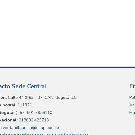
acto Sede Central
E
ión:
Calle 44 # 53 - 37, CAN, Bogotá D.C.
Pol
 postal:
111321
Ac
Bogotá:
(+57) 601 7956110
Ma
Nacional:
018000 423713
:
ventanillaunica@esap.edu.co