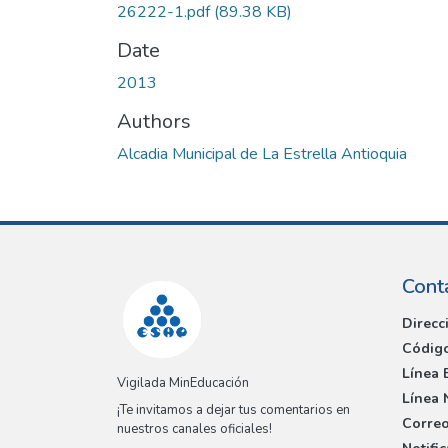
26222-1.pdf
(89.38 KB)
Date
2013
Authors
Alcadia Municipal de La Estrella Antioquia
Cont
Direcc
Código
Línea 
Vigilada MinEducación
Línea 
¡Te invitamos a dejar tus comentarios en
Correo
nuestros canales oficiales!