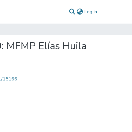
(current)
Log In
0: MFMP Elías Huila
71/15166