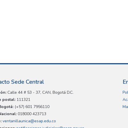
acto Sede Central
E
ión:
Calle 44 # 53 - 37, CAN, Bogotá D.C.
Pol
 postal:
111321
Ac
Bogotá:
(+57) 601 7956110
Ma
Nacional:
018000 423713
:
ventanillaunica@esap.edu.co