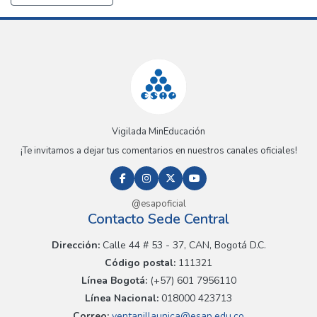
Vigilada MinEducación
¡Te invitamos a dejar tus comentarios en nuestros canales oficiales!
@esapoficial
Contacto Sede Central
Dirección:
Calle 44 # 53 - 37, CAN, Bogotá D.C.
Código postal:
111321
Línea Bogotá:
(+57) 601 7956110
Línea Nacional:
018000 423713
Correo:
ventanillaunica@esap.edu.co