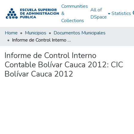
Communities
All of
&
Statistics
DSpace
Collections
Home
Municipios
Documentos Municipales
Informe de Control Interno Contable Bolívar Cauca 2012: CIC Bolívar Cauca 2012
Informe de Control Interno
Contable Bolívar Cauca 2012: CIC
Bolívar Cauca 2012
Loading...