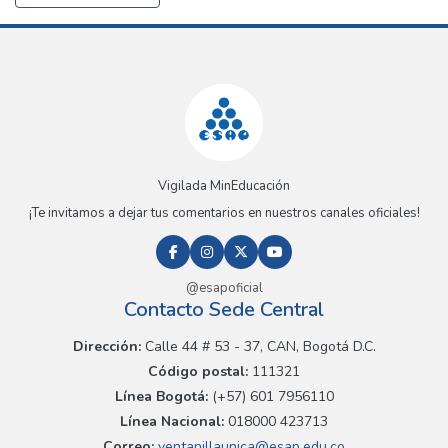
Vigilada MinEducación
¡Te invitamos a dejar tus comentarios en nuestros canales oficiales!
@esapoficial
Contacto Sede Central
Dirección:
Calle 44 # 53 - 37, CAN, Bogotá D.C.
Código postal:
111321
Línea Bogotá:
(+57) 601 7956110
Línea Nacional:
018000 423713
Correo:
ventanillaunica@esap.edu.co