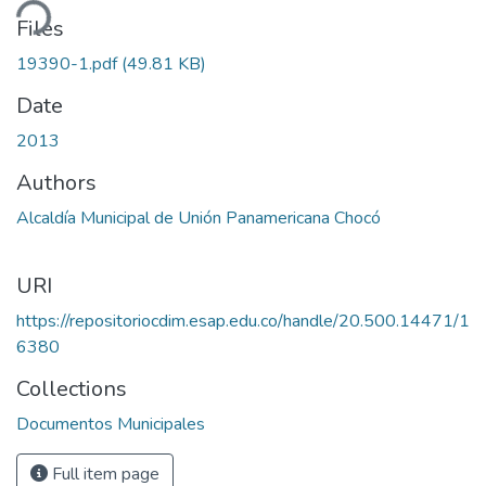
ding...
Files
19390-1.pdf
(49.81 KB)
Date
2013
Authors
Alcaldía Municipal de Unión Panamericana Chocó
URI
https://repositoriocdim.esap.edu.co/handle/20.500.14471/1
6380
Collections
Documentos Municipales
Full item page