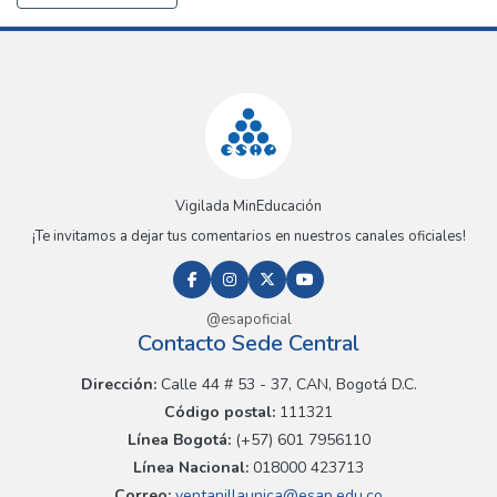
Vigilada MinEducación
¡Te invitamos a dejar tus comentarios en nuestros canales oficiales!
@esapoficial
Contacto Sede Central
Dirección:
Calle 44 # 53 - 37, CAN, Bogotá D.C.
Código postal:
111321
Línea Bogotá:
(+57) 601 7956110
Línea Nacional:
018000 423713
Correo:
ventanillaunica@esap.edu.co