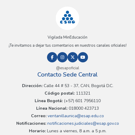
Vigilada MinEducación
¡Te invitamos a dejar tus comentarios en nuestros canales oficiales!
@esapoficial
Contacto Sede Central
Dirección:
Calle 44 # 53 - 37, CAN, Bogotá D.C.
Código postal:
111321
Línea Bogotá:
(+57) 601 7956110
Línea Nacional:
018000 423713
Correo:
ventanillaunica@esap.edu.co
Notificaciones:
notificaciones.judiciales@esap.gov.co
Horario:
Lunes a viernes, 8 a.m. a 5 p.m.