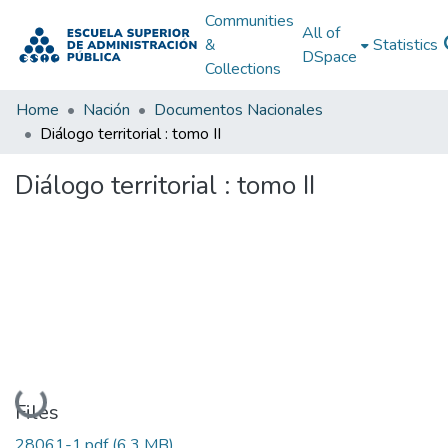
Communities
All of
&
Statistics
DSpace
Collections
Home
Nación
Documentos Nacionales
Diálogo territorial : tomo II
Diálogo territorial : tomo II
Loading...
Files
28061-1.pdf
(6.3 MB)