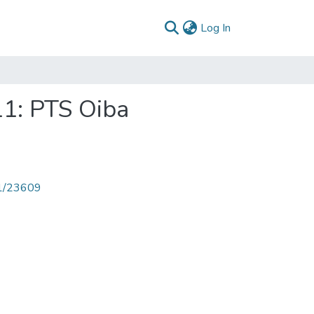
(current)
Log In
11: PTS Oiba
71/23609