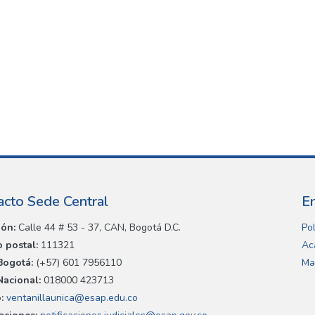
acto Sede Central
E
ión:
Calle 44 # 53 - 37, CAN, Bogotá D.C.
Pol
 postal:
111321
Ac
Bogotá:
(+57) 601 7956110
Ma
Nacional:
018000 423713
:
ventanillaunica@esap.edu.co