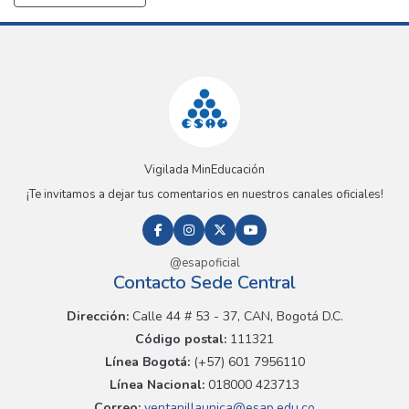
Vigilada MinEducación
¡Te invitamos a dejar tus comentarios en nuestros canales oficiales!
@esapoficial
Contacto Sede Central
Dirección:
Calle 44 # 53 - 37, CAN, Bogotá D.C.
Código postal:
111321
Línea Bogotá:
(+57) 601 7956110
Línea Nacional:
018000 423713
Correo:
ventanillaunica@esap.edu.co