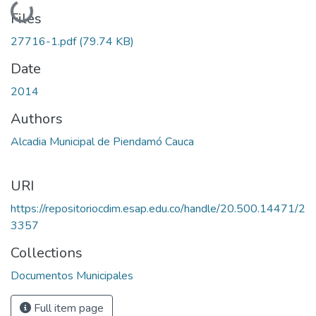
Loading...
Files
27716-1.pdf
(79.74 KB)
Date
2014
Authors
Alcadia Municipal de Piendamó Cauca
URI
https://repositoriocdim.esap.edu.co/handle/20.500.14471/2
3357
Collections
Documentos Municipales
Full item page