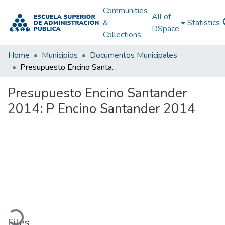
Communities
All of
&
Statistics
DSpace
Collections
Home
Municipios
Documentos Municipales
Presupuesto Encino Santander 2014: P Encino Santander 2014
Presupuesto Encino Santander
2014: P Encino Santander 2014
Loading...
Files