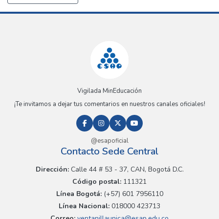
Vigilada MinEducación
¡Te invitamos a dejar tus comentarios en nuestros canales oficiales!
@esapoficial
Contacto Sede Central
Dirección:
Calle 44 # 53 - 37, CAN, Bogotá D.C.
Código postal:
111321
Línea Bogotá:
(+57) 601 7956110
Línea Nacional:
018000 423713
Correo:
ventanillaunica@esap.edu.co