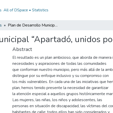
s
All of DSpace
Statistics
s
Plan de Desarrollo Municipal “Apartadó, unidos por la vida”2024-2027
unicipal “Apartadó, unidos p
Abstract
El resultado es un plan ambicioso, que aborda de manera i
necesidades y aspiraciones de todas las comunidades
que conforman nuestro municipio, pero más allá de la ambi
distingue por su enfoque inclusivo y su compromiso con
los más vulnerables. En cada una de las iniciativas que he
plan, hemos tenido presente la necesidad de garantizar
la atención especial a aquellos grupos históricamente mar
Las mujeres, las niñas, los niños y adolescentes, las
personas en situación de discapacidad, las víctimas del co
habitantes de calle; todos ellos han sido considerados y