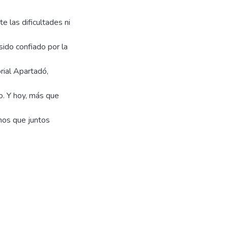
 las dificultades ni
do confiado por la
orial Apartadó,
o. Y hoy, más que
mos que juntos