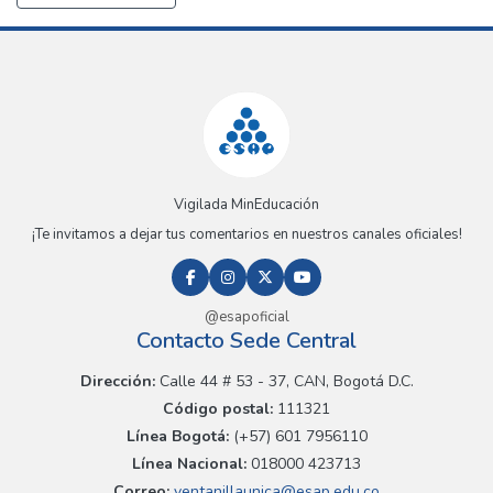
Vigilada MinEducación
¡Te invitamos a dejar tus comentarios en nuestros canales oficiales!
@esapoficial
Contacto Sede Central
Dirección:
Calle 44 # 53 - 37, CAN, Bogotá D.C.
Código postal:
111321
Línea Bogotá:
(+57) 601 7956110
Línea Nacional:
018000 423713
Correo:
ventanillaunica@esap.edu.co