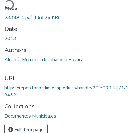
oading...
Files
23389-1.pdf
(568.26 KB)
Date
2013
Authors
Alcaldía Municipal de Tibasosa Boyacá
URI
https://repositoriocdim.esap.edu.co/handle/20.500.14471/1
9482
Collections
Documentos Municipales
Full item page