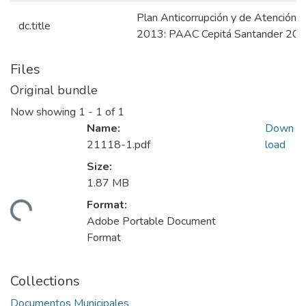
Plan Anticorrupción y de Atención 
dc.title
2013: PAAC Cepitá Santander 20
Files
Original bundle
Now showing
1 - 1 of 1
Name:
Down
21118-1.pdf
load
Size:
1.87 MB
Format:
ading...
Adobe Portable Document
Format
Collections
Documentos Municipales