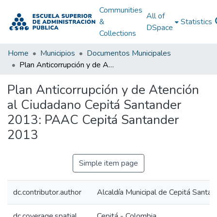
Communities
All of
&
Statistics
DSpace
Collections
Home
Municipios
Documentos Municipales
Plan Anticorrupción y de Atención al Ciudadano Cepitá Santander 2013: PAAC Cepitá Santander 2013
Plan Anticorrupción y de Atención
al Ciudadano Cepitá Santander
2013: PAAC Cepitá Santander
2013
Simple item page
dc.contributor.author
Alcaldía Municipal de Cepitá Santan
dc.coverage.spatial
Cepitá - Colombia