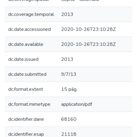
dc.coverage.temporal
2013
dc.date.accessioned
2020-10-26T23:10:28Z
dc.date.available
2020-10-26T23:10:28Z
dc.date.issued
2013
dc.date.submitted
9/7/13
dc.format.extent
15 pág.
dc.format.mimetype
application/pdf
dc.identifier.dane
68160
dc.identifier.esap
21118