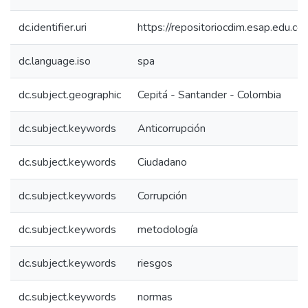
dc.identifier.uri
https://repositoriocdim.esap.edu.
dc.language.iso
spa
dc.subject.geographic
Cepitá - Santander - Colombia
dc.subject.keywords
Anticorrupción
dc.subject.keywords
Ciudadano
dc.subject.keywords
Corrupción
dc.subject.keywords
metodología
dc.subject.keywords
riesgos
dc.subject.keywords
normas