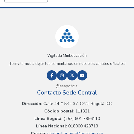
Vigilada MinEducación
¡Te invitamos a dejar tus comentarios en nuestros canales oficiales!
@esapoficial
Contacto Sede Central
Dirección:
Calle 44 # 53 - 37, CAN, Bogotá D.C.
Código postal:
111321
Línea Bogotá:
(+57) 601 7956110
Línea Nacional:
018000 423713
Correo:
ventanillaunica@esap.edu.co