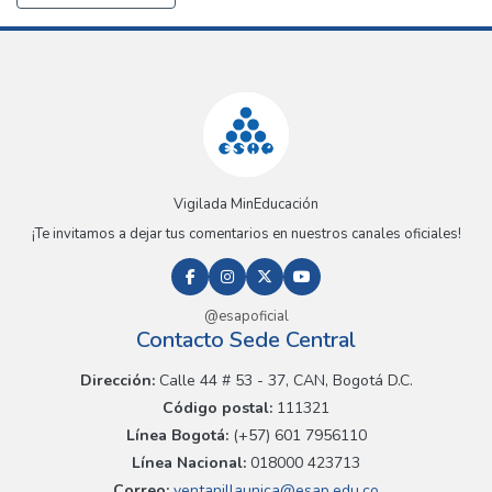
Vigilada MinEducación
¡Te invitamos a dejar tus comentarios en nuestros canales oficiales!
@esapoficial
Contacto Sede Central
Dirección:
Calle 44 # 53 - 37, CAN, Bogotá D.C.
Código postal:
111321
Línea Bogotá:
(+57) 601 7956110
Línea Nacional:
018000 423713
Correo:
ventanillaunica@esap.edu.co