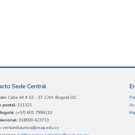
acto Sede Central
E
ión:
Calle 44 # 53 - 37, CAN, Bogotá D.C.
Pol
 postal:
111321
Ac
Bogotá:
(+57) 601 7956110
Ma
Nacional:
018000 423713
:
ventanillaunica@esap.edu.co