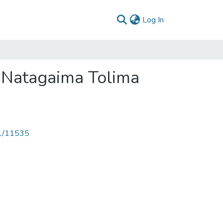
(current)
Log In
 Natagaima Tolima
71/11535