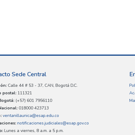
acto Sede Central
E
ión:
Calle 44 # 53 - 37, CAN, Bogotá D.C.
Pol
 postal:
111321
Ac
Bogotá:
(+57) 601 7956110
Ma
Nacional:
018000 423713
:
ventanillaunica@esap.edu.co
caciones:
notificaciones.judiciales@esap.gov.co
o:
Lunes a viernes, 8 a.m. a 5 p.m.