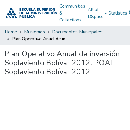
Communities
All of
&
Statistics
DSpace
Collections
Home
Municipios
Documentos Municipales
Plan Operativo Anual de inversión Soplaviento Bolívar 2012: POAI Soplaviento Bolívar 2012
Plan Operativo Anual de inversión
Soplaviento Bolívar 2012: POAI
Soplaviento Bolívar 2012
Loading...