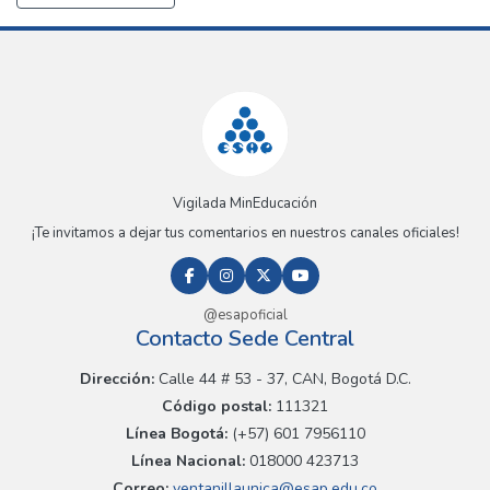
Vigilada MinEducación
¡Te invitamos a dejar tus comentarios en nuestros canales oficiales!
@esapoficial
Contacto Sede Central
Dirección:
Calle 44 # 53 - 37, CAN, Bogotá D.C.
Código postal:
111321
Línea Bogotá:
(+57) 601 7956110
Línea Nacional:
018000 423713
Correo:
ventanillaunica@esap.edu.co