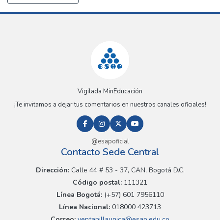
Vigilada MinEducación
¡Te invitamos a dejar tus comentarios en nuestros canales oficiales!
@esapoficial
Contacto Sede Central
Dirección:
Calle 44 # 53 - 37, CAN, Bogotá D.C.
Código postal:
111321
Línea Bogotá:
(+57) 601 7956110
Línea Nacional:
018000 423713
Correo:
ventanillaunica@esap.edu.co