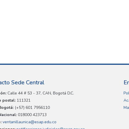
acto Sede Central
E
ión:
Calle 44 # 53 - 37, CAN, Bogotá D.C.
Pol
 postal:
111321
Ac
Bogotá:
(+57) 601 7956110
Ma
Nacional:
018000 423713
:
ventanillaunica@esap.edu.co