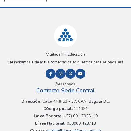
Vigilada MinEducación
¡Te invitamos a dejar tus comentarios en nuestros canales oficiales!
@esapoficial
Contacto Sede Central
Dirección:
Calle 44 # 53 - 37, CAN, Bogotá D.C.
Código postal:
111321
Línea Bogotá:
(+57) 601 7956110
Línea Nacional:
018000 423713
Correo:
ventanillaunica@esap.edu.co