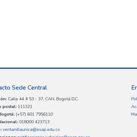
acto Sede Central
E
ión:
Calle 44 # 53 - 37, CAN, Bogotá D.C.
Pol
 postal:
111321
Ac
Bogotá:
(+57) 601 7956110
Ma
Nacional:
018000 423713
:
ventanillaunica@esap.edu.co