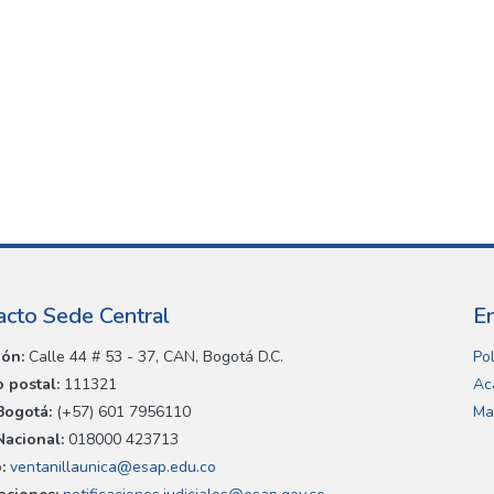
acto Sede Central
E
ión:
Calle 44 # 53 - 37, CAN, Bogotá D.C.
Pol
 postal:
111321
Ac
Bogotá:
(+57) 601 7956110
Ma
Nacional:
018000 423713
:
ventanillaunica@esap.edu.co