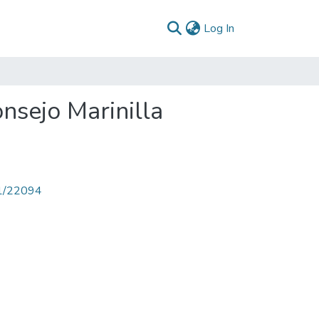
(current)
Log In
nsejo Marinilla
71/22094