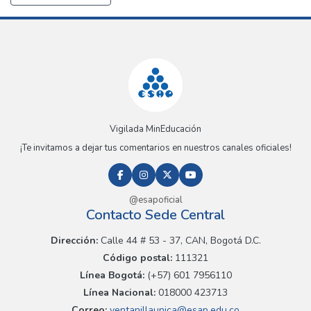
Vigilada MinEducación
¡Te invitamos a dejar tus comentarios en nuestros canales oficiales!
@esapoficial
Contacto Sede Central
Dirección:
Calle 44 # 53 - 37, CAN, Bogotá D.C.
Código postal:
111321
Línea Bogotá:
(+57) 601 7956110
Línea Nacional:
018000 423713
Correo:
ventanillaunica@esap.edu.co