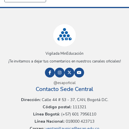
Vigilada MinEducación
¡Te invitamos a dejar tus comentarios en nuestros canales oficiales!
@esapoficial
Contacto Sede Central
Dirección:
Calle 44 # 53 - 37, CAN, Bogotá D.C.
Código postal:
111321
Línea Bogotá:
(+57) 601 7956110
Línea Nacional:
018000 423713
Correo:
ventanillaunica@esap.edu.co