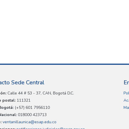
acto Sede Central
E
ión:
Calle 44 # 53 - 37, CAN, Bogotá D.C.
Pol
 postal:
111321
Ac
Bogotá:
(+57) 601 7956110
Ma
Nacional:
018000 423713
:
ventanillaunica@esap.edu.co