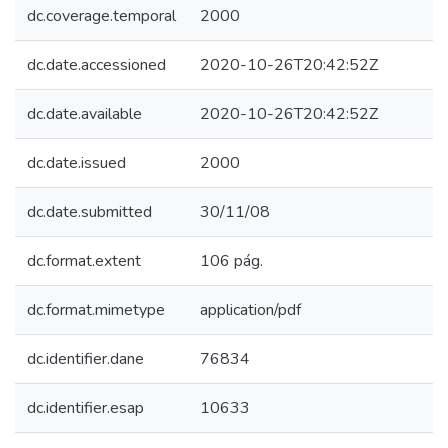
dc.coverage.temporal
2000
dc.date.accessioned
2020-10-26T20:42:52Z
dc.date.available
2020-10-26T20:42:52Z
dc.date.issued
2000
dc.date.submitted
30/11/08
dc.format.extent
106 pág.
dc.format.mimetype
application/pdf
dc.identifier.dane
76834
dc.identifier.esap
10633