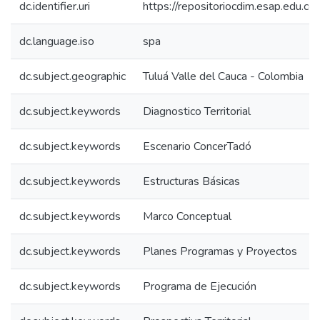
dc.identifier.uri
https://repositoriocdim.esap.edu.
dc.language.iso
spa
dc.subject.geographic
Tuluá Valle del Cauca - Colombia
dc.subject.keywords
Diagnostico Territorial
dc.subject.keywords
Escenario ConcerTadó
dc.subject.keywords
Estructuras Básicas
dc.subject.keywords
Marco Conceptual
dc.subject.keywords
Planes Programas y Proyectos
dc.subject.keywords
Programa de Ejecución