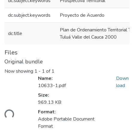
dc.subject.keywords
Prospectiva Territorial
dc.subject.keywords
Proyecto de Acuerdo
Plan de Ordenamiento Territorial T
dc.title
Tuluá Valle del Cauca 2000
Files
Original bundle
Now showing
1 - 1 of 1
Name:
Down
10633-1.pdf
load
Size:
969.13 KB
Format:
ding...
Adobe Portable Document
Format