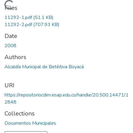
Loading...
Files
11292-1.pdf
(51.1 KB)
11292-2.pdf
(707.93 KB)
Date
2008
Authors
Alcaldía Municipal de Betéitiva Boyacá
URI
https://repositoriocdim.esap.edu.co/handle/20.500.14471/1
2848
Collections
Documentos Municipales