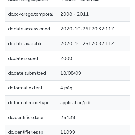
dc.coverage.temporal
2008 - 2011
dc.date.accessioned
2020-10-26T20:32:11Z
dc.date.available
2020-10-26T20:32:11Z
dc.date.issued
2008
dc.date.submitted
18/08/09
dc.format.extent
4 pág.
dc.format.mimetype
application/pdf
dc.identifier.dane
25438
dc.identifier.esap
11099