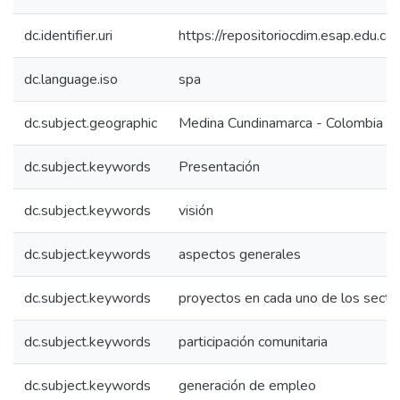
dc.identifier.uri
https://repositoriocdim.esap.edu.
dc.language.iso
spa
dc.subject.geographic
Medina Cundinamarca - Colombia
dc.subject.keywords
Presentación
dc.subject.keywords
visión
dc.subject.keywords
aspectos generales
dc.subject.keywords
proyectos en cada uno de los secto
dc.subject.keywords
participación comunitaria
dc.subject.keywords
generación de empleo