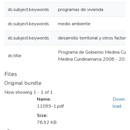
dc.subject.keywords
programas de vivienda
dc.subject.keywords
medio ambiente
dc.subject.keywords
desarrollo territorial y otros factore
Programa de Gobierno Medina Cun
dc.title
Medina Cundinamarca 2008 - 201
Files
Original bundle
Now showing
1 - 1 of 1
Name:
Down
11099-1.pdf
load
Size:
78.92 KB