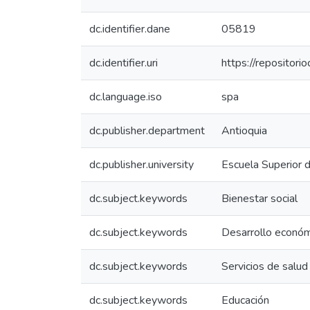
dc.identifier.dane
05819
dc.identifier.uri
https://repositor
dc.language.iso
spa
dc.publisher.department
Antioquia
dc.publisher.university
Escuela Superior 
dc.subject.keywords
Bienestar social
dc.subject.keywords
Desarrollo econó
dc.subject.keywords
Servicios de salud
dc.subject.keywords
Educación