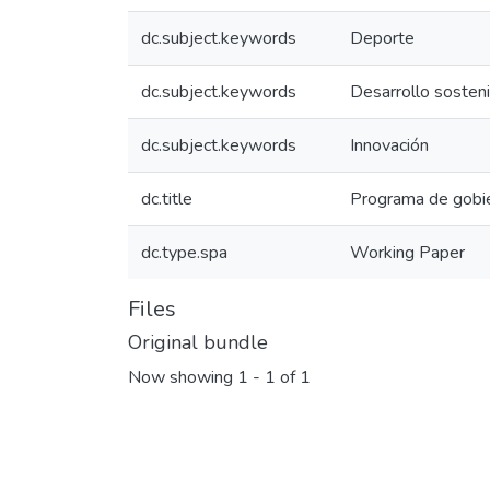
dc.subject.keywords
Deporte
dc.subject.keywords
Desarrollo sosten
dc.subject.keywords
Innovación
dc.title
Programa de gobi
dc.type.spa
Working Paper
Files
Original bundle
Now showing
1 - 1 of 1