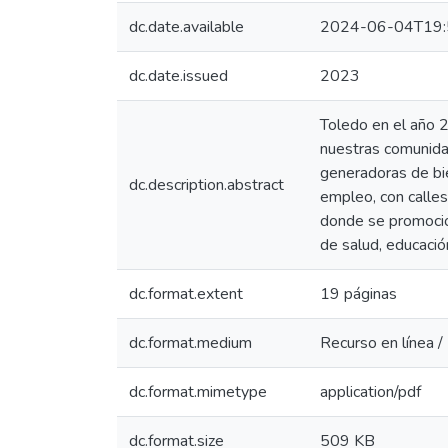
dc.date.available
2024-06-04T19:
dc.date.issued
2023
Toledo en el año 
nuestras comunida
generadoras de bie
dc.description.abstract
empleo, con calles
donde se promocio
de salud, educació
dc.format.extent
19 páginas
dc.format.medium
Recurso en línea /
dc.format.mimetype
application/pdf
dc.format.size
509 KB