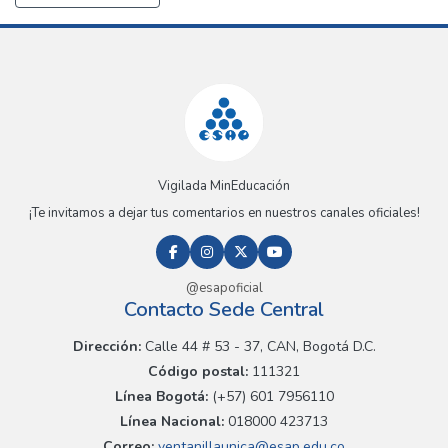
Vigilada MinEducación
¡Te invitamos a dejar tus comentarios en nuestros canales oficiales!
@esapoficial
Contacto Sede Central
Dirección:
Calle 44 # 53 - 37, CAN, Bogotá D.C.
Código postal:
111321
Línea Bogotá:
(+57) 601 7956110
Línea Nacional:
018000 423713
Correo:
ventanillaunica@esap.edu.co