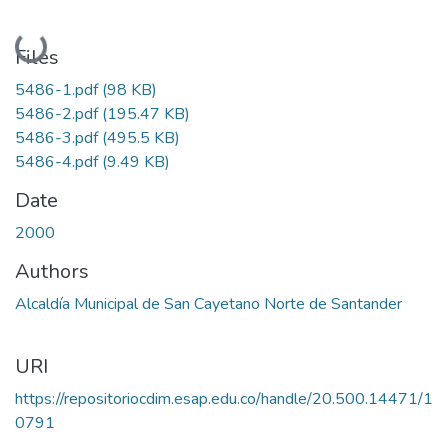
Loading...
Files
5486-1.pdf
(98 KB)
5486-2.pdf
(195.47 KB)
5486-3.pdf
(495.5 KB)
5486-4.pdf
(9.49 KB)
Date
2000
Authors
Alcaldía Municipal de San Cayetano Norte de Santander
URI
https://repositoriocdim.esap.edu.co/handle/20.500.14471/1
0791